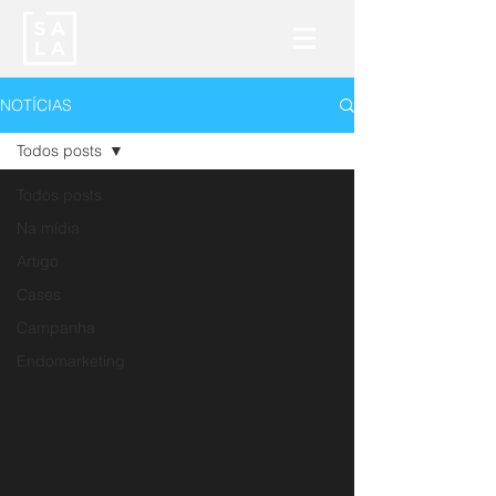
NOTÍCIAS
Todos posts
Todos posts
Na mídia
Artigo
Cases
Campanha
Endomarketing